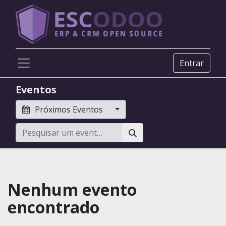
Entrar
Eventos
Próximos Eventos
Nenhum evento
encontrado