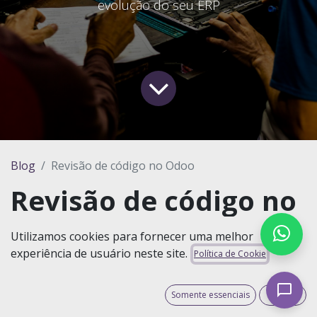
evolução do seu ERP
Blog
Revisão de código no Odoo
Revisão de código no
Odoo
Utilizamos cookies para fornecer uma melhor
experiência de usuário neste site.
Política de Cookie
Quando uma empresa implanta ou evolui o Odoo
ERP, é normal focar no que aparece: telas,
Somente essenciais
Aceito
automações, integrações, relatórios e novos