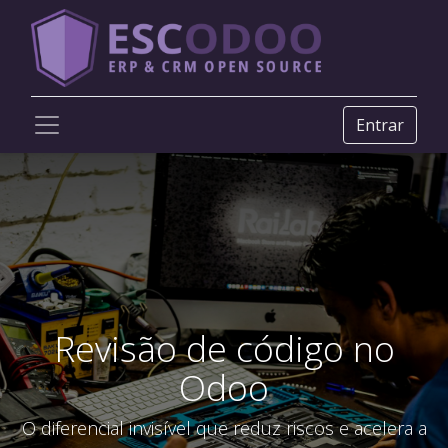
Entrar
Revisão de código no
Odoo
O diferencial invisível que reduz riscos e acelera a