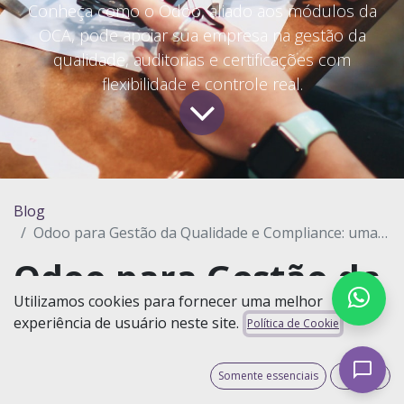
Conheça como o Odoo, aliado aos módulos da
OCA, pode apoiar sua empresa na gestão da
qualidade, auditorias e certificações com
flexibilidade e controle real.
Blog
Odoo para Gestão da Qualidade e Compliance: uma solução moderna e open source com os módulos da OCA
Odoo para Gestão da
Utilizamos cookies para fornecer uma melhor
Qualidade e
experiência de usuário neste site.
Política de Cookie
Compliance: uma
solução moderna e
Somente essenciais
Aceito