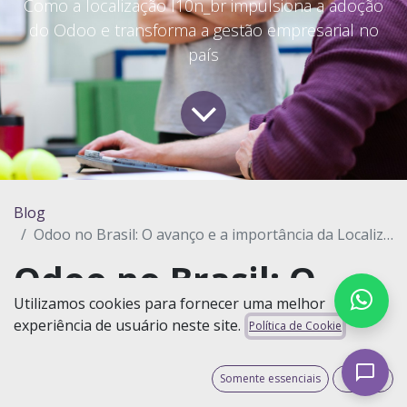
Como a localização l10n_br impulsiona a adoção
do Odoo e transforma a gestão empresarial no
país
Blog
Odoo no Brasil: O avanço e a importância da Localização Brasileira mantida pela OCA
Odoo no Brasil: O
Utilizamos cookies para fornecer uma melhor
avanço e a
experiência de usuário neste site.
Política de Cookie
importância da
Localização
Somente essenciais
Aceito