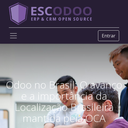
Entrar
Odoo no Brasil: O avanço
e a importância da
Localização Brasileira
mantida pela OCA