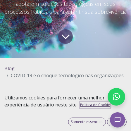
adotarem soluções tecnológicas em seus
processos habituais para garantir sua sobrevivência
Blog
COVID-19 e o choque tecnológico nas organizações
Ao passo que deixamos de usar o “local de
Utilizamos cookies para fornecer uma melhor
trabalho”, que condiciona o nosso cérebro a
experiência de usuário neste site.
Política de Cookie
“trabalhar naquele local”, passamos naturalmente
a permitir que nossos pensamentos sejam levados
Somente essenciais
Aceito
por quaisquer outras fontes de atenção capazes