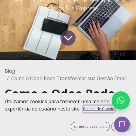
Gestão da Sua Empresa
Blog
Como o Odoo Pode Transformar sua Gestão Empresarial
Como o Odoo Pode
Utilizamos cookies para fornecer uma melhor
Transformar sua
experiência de usuário neste site.
Política de Cookie
Gestão Empresarial
Somente essenciais
Aceito
Em um mercado cada vez mais competitivo, a