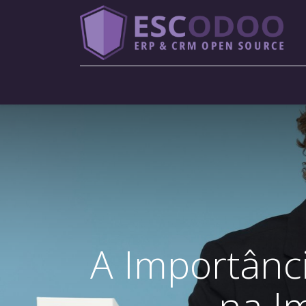
Menu
A Importânci
na I