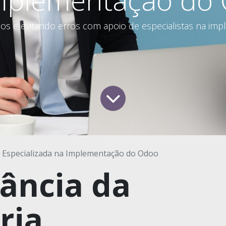
os e evitando erros com apoio de especialistas na im
a Especializada na Implementação do Odoo
ância da
ria